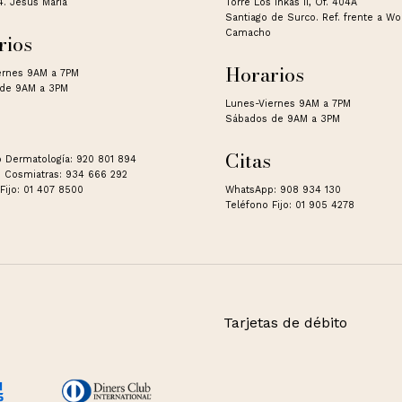
4. Jesús Maria
Torre Los Inkas II, Of. 404A
Santiago de Surco. Ref. frente a W
Camacho
rios
Horarios
ernes 9AM a 7PM
de 9AM a 3PM
Lunes-Viernes 9AM a 7PM
Sábados de 9AM a 3PM
Citas
 Dermatología: 920 801 894
 Cosmiatras: 934 666 292
Fijo: 01 407 8500
WhatsApp: 908 934 130
Teléfono Fijo: 01 905 4278
Tarjetas de débito