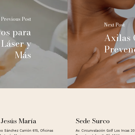
Previous Post
Next Post
vos para
Axilas 
 Láser y
Preven
Más
 Jesús María
Sede Surco
no Sánchez Carrión 615, Oficinas
Av. Circunvalación Golf Los Incas 2