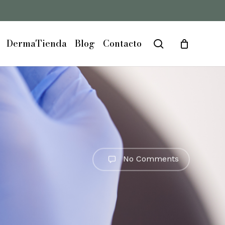
Close
Cart
DermaTienda
Blog
Contacto
search
No Comments