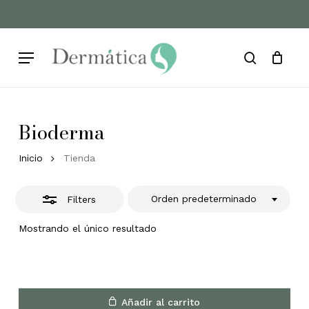
Skip
to
Cart
Close
Close
Cart
main
Filters
Menu
content
search
Bioderma
Inicio
Tienda
Orden predeterminado
Filters
Mostrando el único resultado
Añadir al carrito