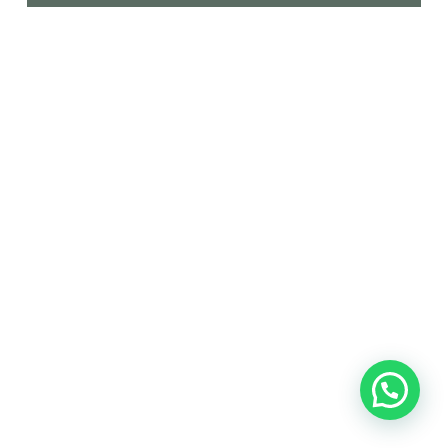
Go to shop
Subtotal:
S/
0.00
Ver carrito
Finalizar compra