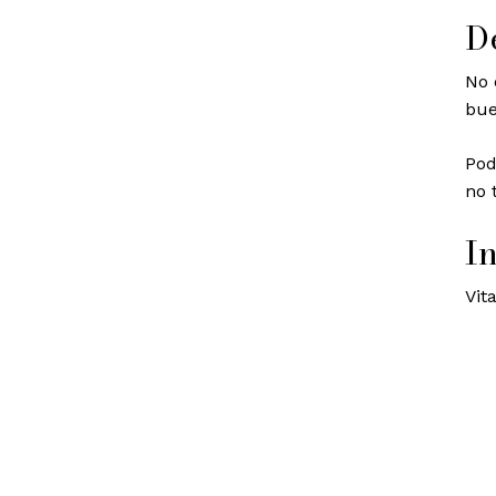
D
No 
bue
No h
Pod
no 
I
Vit