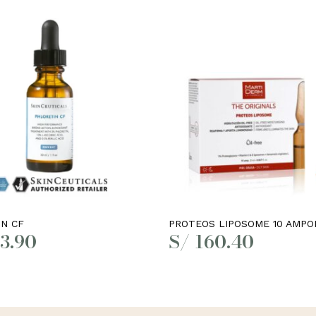
Añadir al carrito
Leer más
N CF
PROTEOS LIPOSOME 10 AMPO
3.90
S/
160.40