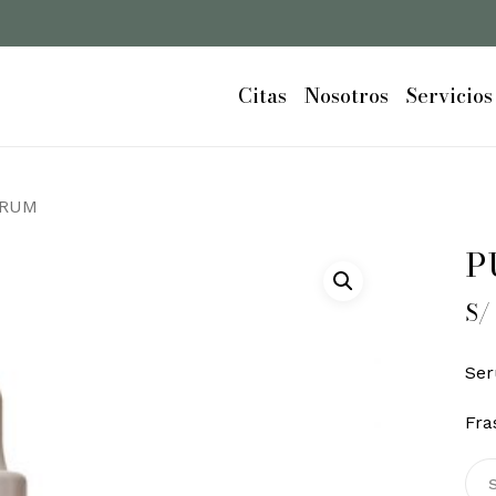
Cart
Citas
Nosotros
Servicios
ERUM
P
S/
Ser
Fra
S