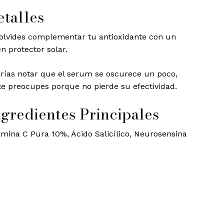
etalles
olvides complementar tu antioxidante con un
n protector solar.
ay productos en el carrito.
rías notar que el serum se oscurece un poco,
te preocupes porque no pierde su efectividad.
Go to shop
ngredientes Principales
amina C Pura 10%, Ácido Salicílico, Neurosensina