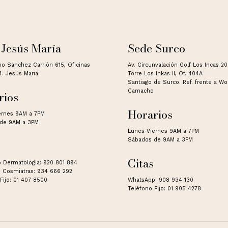
 Jesús María
Sede Surco
no Sánchez Carrión 615, Oficinas
Av. Circunvalación Golf Los Incas 2
4. Jesús Maria
Torre Los Inkas II, Of. 404A
Santiago de Surco. Ref. frente a W
Camacho
rios
Horarios
ernes 9AM a 7PM
de 9AM a 3PM
Lunes-Viernes 9AM a 7PM
Sábados de 9AM a 3PM
Citas
 Dermatología: 920 801 894
 Cosmiatras: 934 666 292
Fijo: 01 407 8500
WhatsApp: 908 934 130
Teléfono Fijo: 01 905 4278