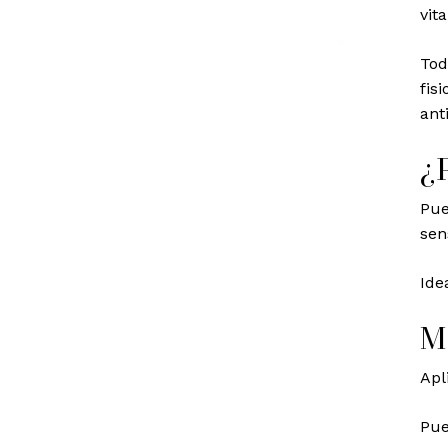
vit
Tod
fis
ant
¿
Pue
sen
Ide
M
Apl
Pue