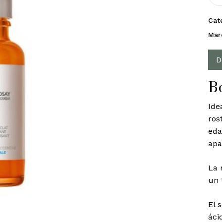
Cat
Mar
D
B
Ide
ros
eda
apa
La 
un 
El 
áci