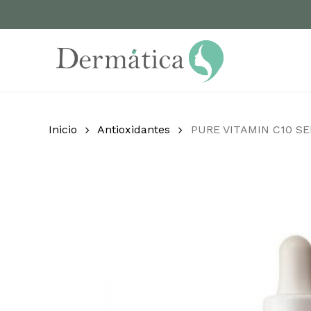
Skip
to
main
content
Inicio
Antioxidantes
PURE VITAMIN C10 S