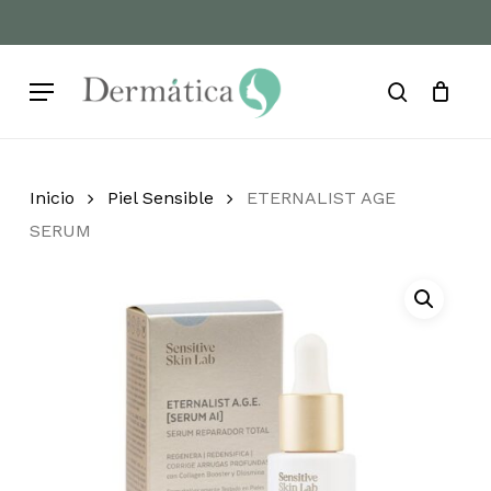
Skip
to
Cart
Close
Cart
main
Menu
content
search
Inicio
Piel Sensible
ETERNALIST AGE
SERUM