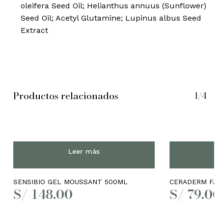
oleifera Seed Oil; Helianthus annuus (Sunflower)
Seed Oil; Acetyl Glutamine; Lupinus albus Seed
Extract
Productos relacionados
1/4
Leer más
SENSIBIO GEL MOUSSANT 500ML
CERADERM FA
No hay productos en el
S/
148.00
S/
79.0
carrito.