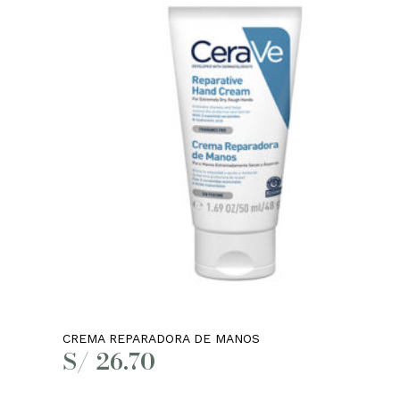
el
las
Leer más
ico
CREMA REPARADORA DE MANOS
S/
26.70