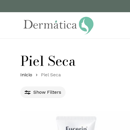
Skip
to
main
content
Piel Seca
Inicio
Piel Seca
Show
Filters