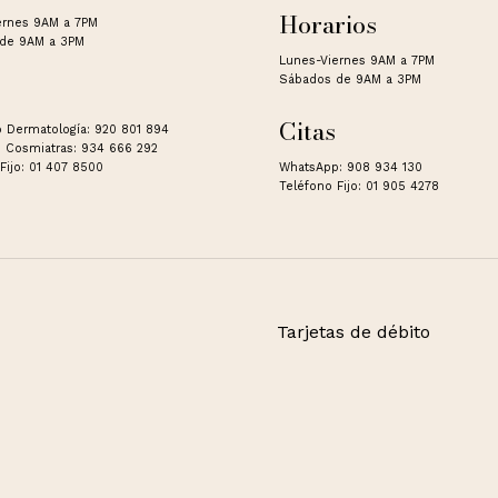
Horarios
ernes 9AM a 7PM
de 9AM a 3PM
Lunes-Viernes 9AM a 7PM
Sábados de 9AM a 3PM
Citas
 Dermatología: 920 801 894
 Cosmiatras: 934 666 292
Fijo: 01 407 8500
WhatsApp: 908 934 130
Teléfono Fijo: 01 905 4278
Tarjetas de débito