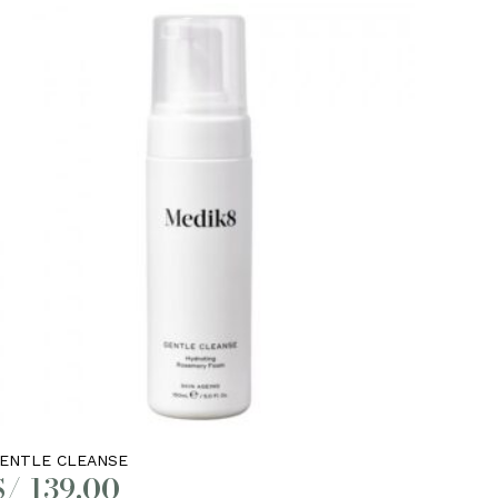
ay productos en el carrito.
Go to shop
Añadir al carrito
ENTLE CLEANSE
S/
139.00