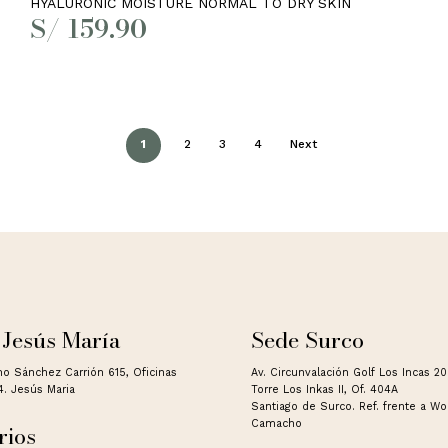
HYALURONIC MOISTURE NORMAL TO DRY SKIN
S/
159.90
1
2
3
4
Next
 Jesús María
Sede Surco
no Sánchez Carrión 615, Oficinas
Av. Circunvalación Golf Los Incas 2
4. Jesús Maria
Torre Los Inkas II, Of. 404A
Santiago de Surco. Ref. frente a W
Camacho
rios