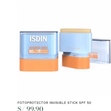
niños
Añadir al carrito
FOTOPROTECTOR INVISIBLE STICK SPF 50
S/ 1,584
S/
99.90