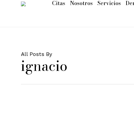
Citas
Nosotros
Servicios
De
Skip
to
main
content
All Posts By
ignacio