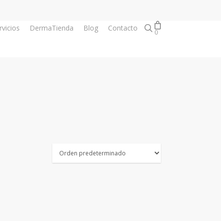
search
rvicios
DermaTienda
Blog
Contacto
0