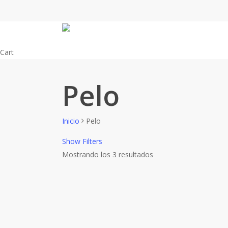
Skip
to
main
content
Close
Cart
Cart
Pelo
Inicio
Pelo
Show
Filters
Mostrando los 3 resultados
Close
Filters
Filtrar por Categorías del producto