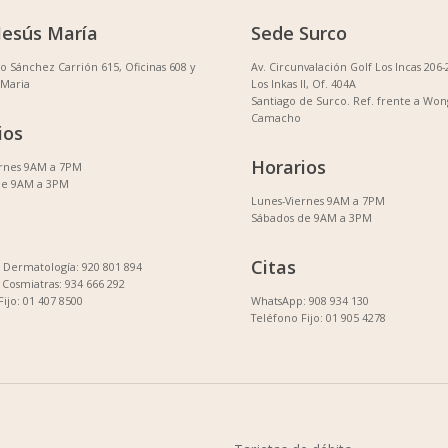
Jesús María
Sede Surco
no Sánchez Carrión 615, Oficinas 608 y
Av. Circunvalación Golf Los Incas 206-
 Maria
Los Inkas II, Of. 404A
Santiago de Surco. Ref. frente a Won
Camacho
ios
Horarios
ernes 9AM a 7PM
de 9AM a 3PM
Lunes-Viernes 9AM a 7PM
Sábados de 9AM a 3PM
Citas
Dermatología: 920 801 894
Cosmiatras: 934 666 292
Fijo: 01 407 8500
WhatsApp: 908 934 130
Teléfono Fijo: 01 905 4278