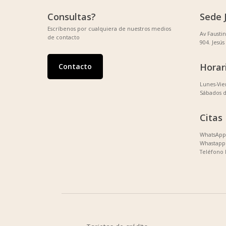
Consultas?
Sede 
Escríbenos por cualquiera de nuestros medios
Av Fausti
de contacto
904. Jesús
Horar
Contacto
Lunes-Vi
Sábados 
Citas
WhatsApp 
Whastapp 
Teléfono 