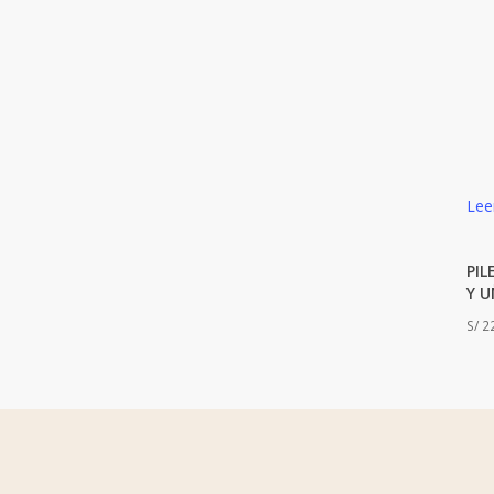
Pelo
Tratamientos
Uñas
Filtrar por precio
Lee
PIL
Y U
S/
22