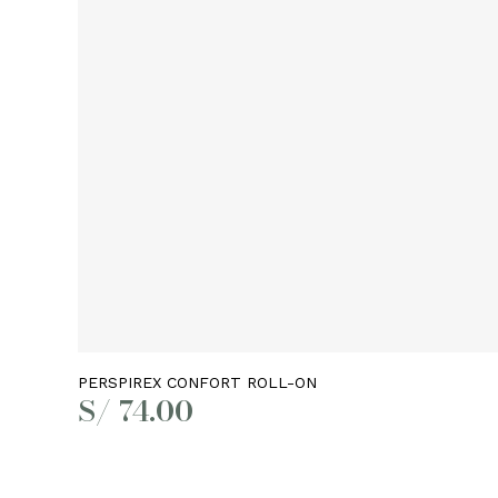
el
Leer más
PERSPIREX CONFORT ROLL-ON
S/
74.00