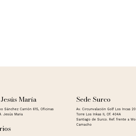
 Jesús María
Sede Surco
no Sánchez Carrión 615, Oficinas
Av. Circunvalación Golf Los Incas 2
4. Jesús Maria
Torre Los Inkas II, Of. 404A
Santiago de Surco. Ref. frente a W
Camacho
rios