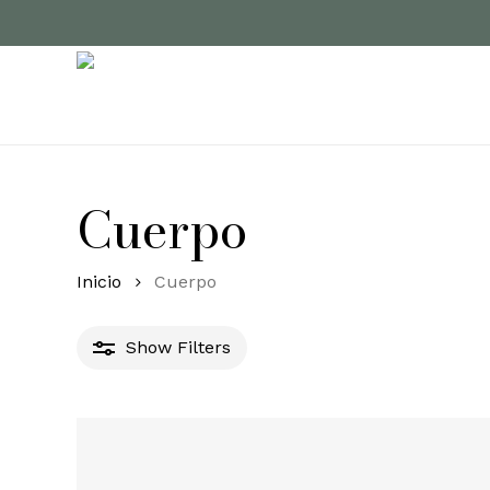
Skip
to
main
content
Cuerpo
Inicio
Cuerpo
Show
Filters