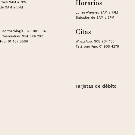
Horarios
ernes 9AM a 7PM
de 9AM a 3PM
Lunes-Viernes 9AM a 7PM
Sábados de 9AM a 3PM
Citas
 Dermatología: 920 801 894
 Cosmiatras: 934 666 292
Fijo: 01 407 8500
WhatsApp: 908 934 130
Teléfono Fijo: 01 905 4278
Tarjetas de débito