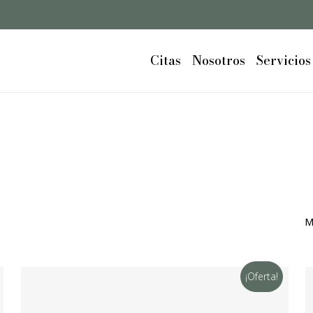
Cart
Close
Cart
Citas
Nosotros
Servicios
M
¡Oferta!