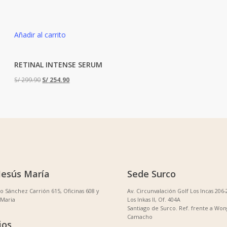
Añadir al carrito
RETINAL INTENSE SERUM
El
El
S/
299.90
S/
254.90
precio
precio
original
actual
era:
es:
S/ 299.90.
S/ 254.90.
Jesús María
Sede Surco
no Sánchez Carrión 615, Oficinas 608 y
Av. Circunvalación Golf Los Incas 206-
 Maria
Los Inkas II, Of. 404A
Santiago de Surco. Ref. frente a Won
Camacho
ios