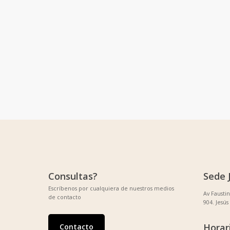
Filtrar por precio
Consultas?
Sede 
Escríbenos por cualquiera de nuestros medios
Av Fausti
de contacto
904. Jesús
Horar
Contacto