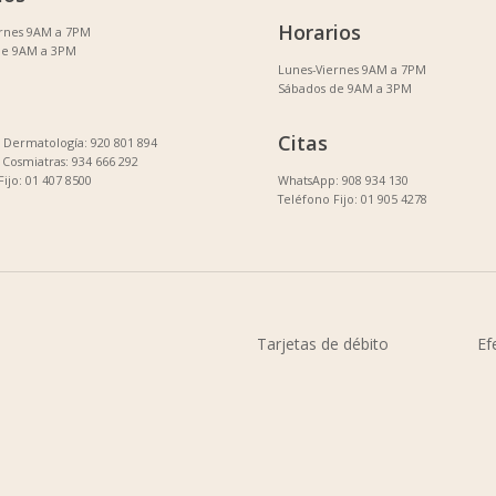
Horarios
ernes 9AM a 7PM
de 9AM a 3PM
Lunes-Viernes 9AM a 7PM
Sábados de 9AM a 3PM
Citas
Dermatología: 920 801 894
Cosmiatras: 934 666 292
Fijo: 01 407 8500
WhatsApp: 908 934 130
Teléfono Fijo: 01 905 4278
Tarjetas de débito
Ef