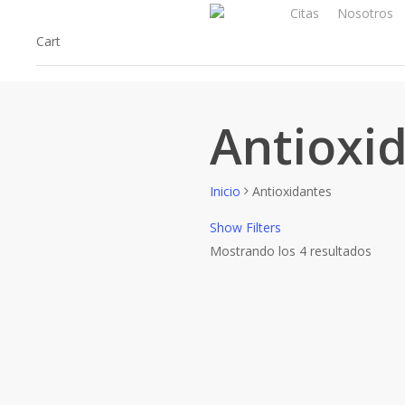
Skip
Citas
Nosotros
to
Cart
main
content
Antioxi
Inicio
Antioxidantes
Show
Filters
Mostrando los 4 resultados
Close
Filter
Filtrar por Marcas
Isdin