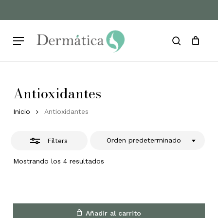
Skip
to
Cart
Close
Close
Cart
main
Filters
Menu
content
search
Antioxidantes
Inicio
Antioxidantes
Orden predeterminado
Filters
Mostrando los 4 resultados
Añadir al carrito