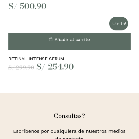
S/
500.90
¡Oferta!
Añadir al carrito
RETINAL INTENSE SERUM
El
El
S/
254.90
S/
299.90
precio
precio
original
actual
era:
es:
S/ 299.90.
S/ 254.90.
Consultas?
Escríbenos por cualquiera de nuestros medios
de contacto