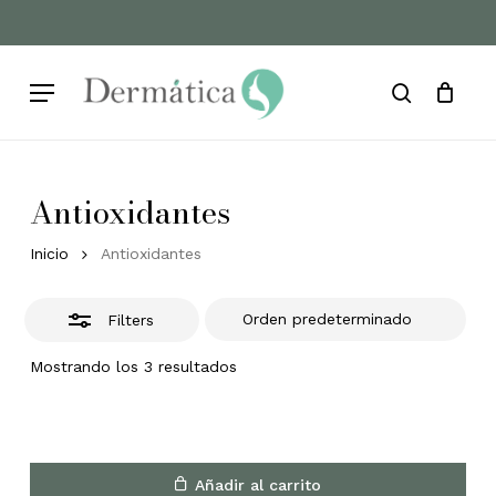
Skip
to
Cart
Close
Close
Cart
main
Filters
Menu
content
search
Antioxidantes
Inicio
Antioxidantes
Filters
Mostrando los 3 resultados
Añadir al carrito