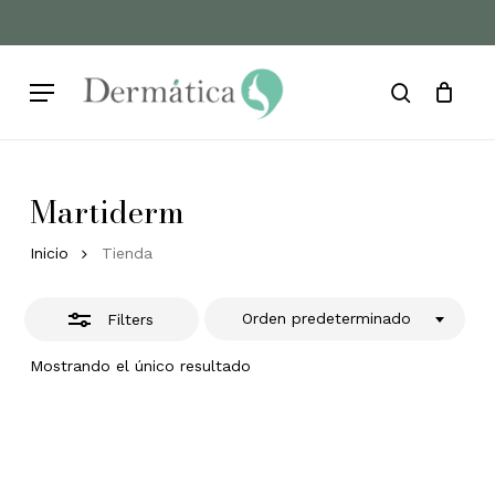
Skip
to
Cart
Close
Close
Cart
main
Filters
Menu
content
search
Martiderm
Inicio
Tienda
Orden predeterminado
Filters
Mostrando el único resultado