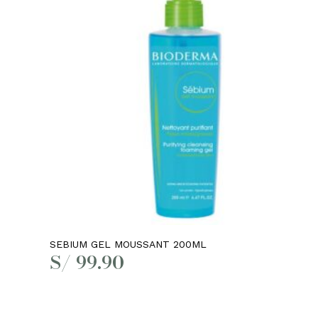
el
Leer más
SEBIUM GEL MOUSSANT 200ML
S/
99.90
S/ 1,584