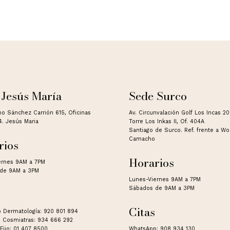
 Jesús María
Sede Surco
no Sánchez Carrión 615, Oficinas
Av. Circunvalación Golf Los Incas 2
4. Jesús Maria
Torre Los Inkas II, Of. 404A
Santiago de Surco. Ref. frente a W
Camacho
rios
Horarios
ernes 9AM a 7PM
de 9AM a 3PM
Lunes-Viernes 9AM a 7PM
Sábados de 9AM a 3PM
Citas
 Dermatología: 920 801 894
 Cosmiatras: 934 666 292
Fijo: 01 407 8500
WhatsApp: 908 934 130