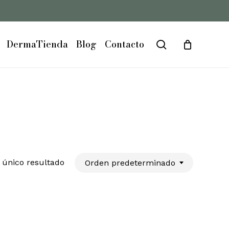
Close
Cart
DermaTienda
Blog
Contacto
search
 único resultado
Orden predeterminado