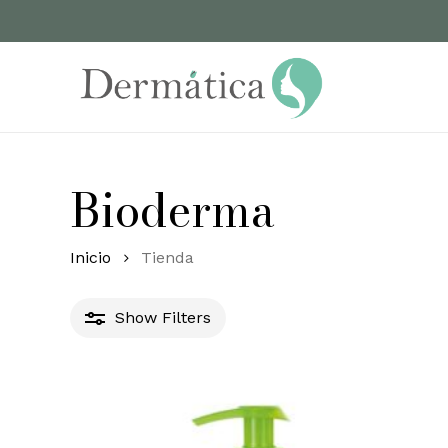
Skip
to
main
content
Bioderma
Inicio
Tienda
Show
Filters