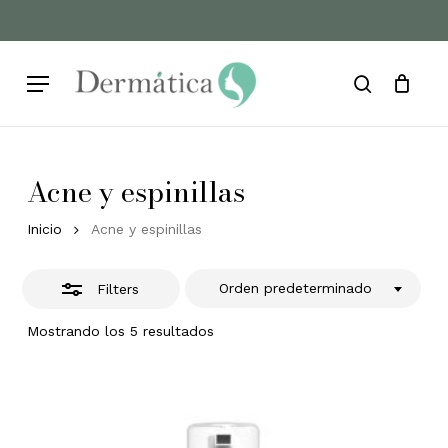
Skip
to
Cart
Close
Close
Cart
main
Filters
Menu
content
search
Acne y espinillas
Inicio
Acne y espinillas
Orden predeterminado
Filters
Mostrando los 5 resultados