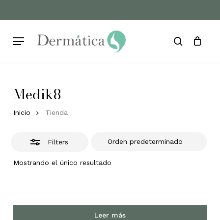
Skip
to
Cart
Close
Close
Cart
main
Filters
Menu
content
search
Medik8
Inicio
Tienda
Filters
Mostrando el único resultado
Leer más