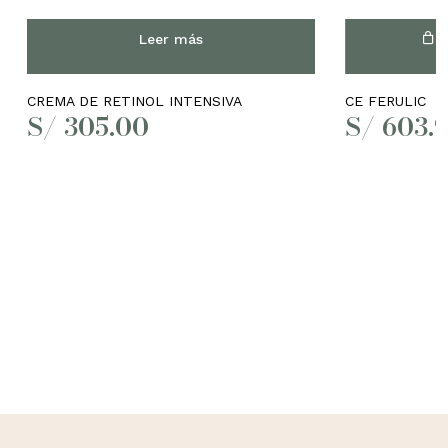
Leer más
A
CREMA DE RETINOL INTENSIVA
CE FERULIC
S/
305.00
S/
603.