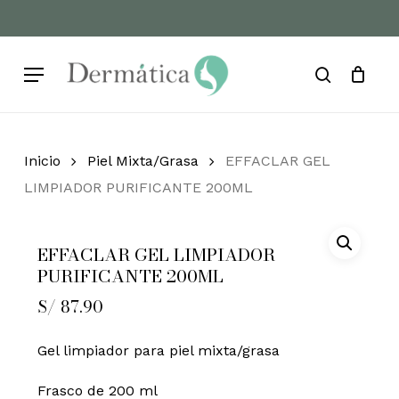
Skip
to
Cart
Close
Cart
main
Menu
content
search
Inicio
Piel Mixta/Grasa
EFFACLAR GEL
LIMPIADOR PURIFICANTE 200ML
EFFACLAR GEL LIMPIADOR
PURIFICANTE 200ML
S/
87.90
Gel limpiador para piel mixta/grasa
Frasco de 200 ml